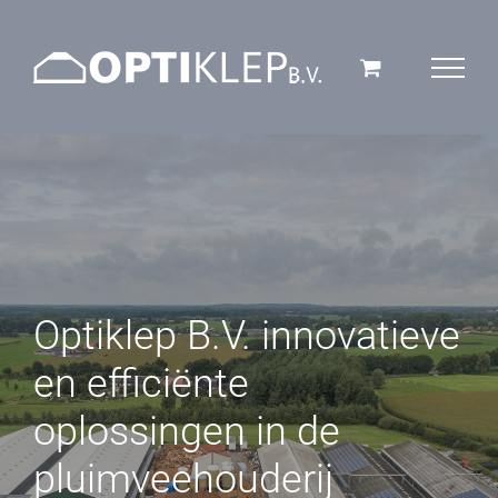
Ga
naar
inhoud
Optiklep B.V. innovatieve
en efficiënte
oplossingen in de
pluimveehouderij