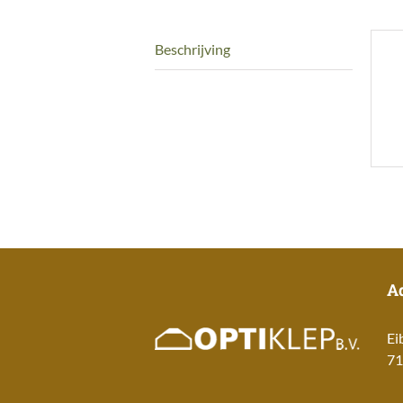
Beschrijving
A
Ei
71