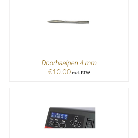
EVOEGEN AAN
KELWAGEN
/
DETAILS
Doorhaalpen 4 mm
€
10.00
excl. BTW
DETAILS