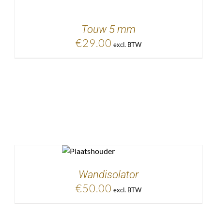
KELWAGEN
/
DETAILS
Touw 5 mm
€
29.00
excl. BTW
EVOEGEN AAN
KELWAGEN
/
DETAILS
Wandisolator
€
50.00
excl. BTW