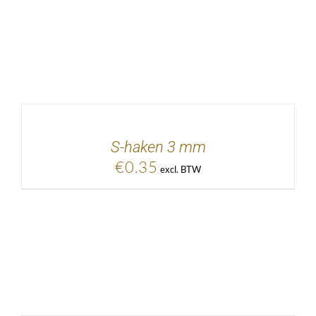
EVOEGEN AAN
KELWAGEN
/
DETAILS
S-haken 3 mm
€
0.35
excl. BTW
EVOEGEN AAN