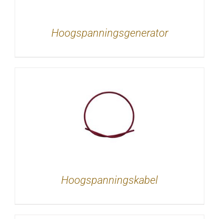
Hoogspanningsgenerator
DETAILS
Hoogspanningskabel
EVOEGEN AAN