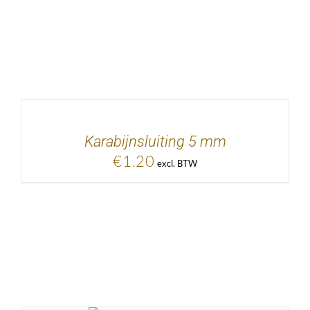
EVOEGEN AAN
KELWAGEN
/
DETAILS
Karabijnsluiting 5 mm
€
1.20
excl. BTW
EVOEGEN AAN