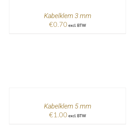
KELWAGEN
/
DETAILS
Kabelklem 3 mm
€
0.70
excl. BTW
EVOEGEN AAN
KELWAGEN
/
DETAILS
Kabelklem 5 mm
€
1.00
excl. BTW