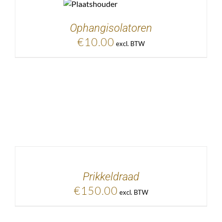
KELWAGEN
/
DETAILS
Ophangisolatoren
€
10.00
excl. BTW
EVOEGEN AAN
KELWAGEN
/
DETAILS
Prikkeldraad
€
150.00
excl. BTW